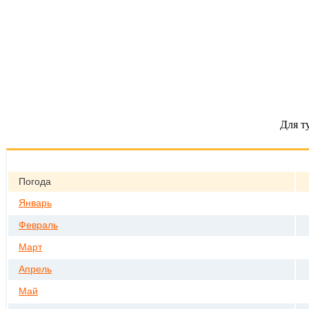
Для т
Погода
Январь
Февраль
Март
Апрель
Май