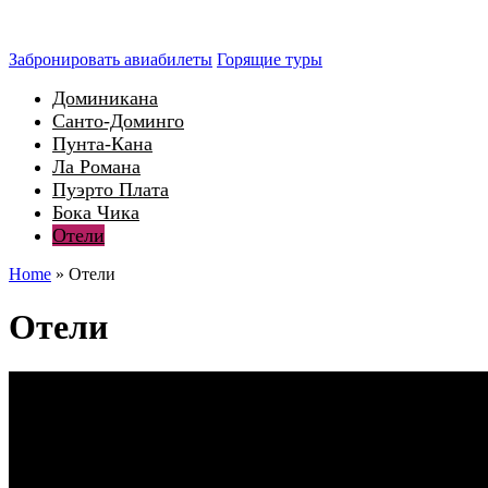
Забронировать авиабилеты
Горящие туры
Доминикана
Санто-Доминго
Пунта-Кана
Ла Романа
Пуэрто Плата
Бока Чика
Отели
Home
»
Отели
Отели