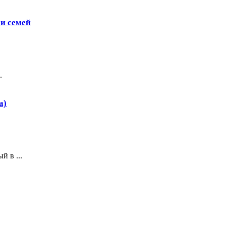
 и семей
.
а)
 в ...