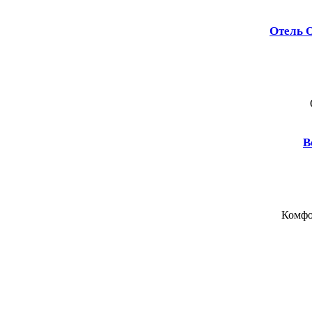
Отель O
В
Комфо