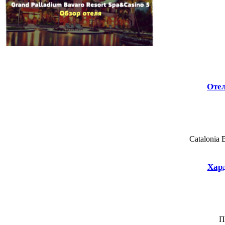
Отел
Catalonia 
Хард
П