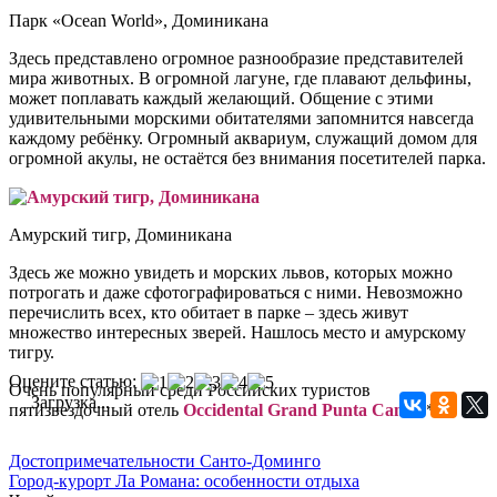
Парк «Ocean World», Доминикана
Здесь представлено огромное разнообразие представителей
мира животных. В огромной лагуне, где плавают дельфины,
может поплавать каждый желающий. Общение с этими
удивительными морскими обитателями запомнится навсегда
каждому ребёнку. Огромный аквариум, служащий домом для
огромной акулы, не остаётся без внимания посетителей парка.
Амурский тигр, Доминикана
Здесь же можно увидеть и морских львов, которых можно
потрогать и даже сфотографироваться с ними. Невозможно
перечислить всех, кто обитает в парке – здесь живут
множество интересных зверей. Нашлось место и амурскому
тигру.
Оцените статью:
Очень популярный среди Российских туристов
Загрузка...
пятизвездочный отель
Occidental Grand Punta Cana 5
*.
Достопримечательности Санто-Доминго
Город-курорт Ла Романа: особенности отдыха