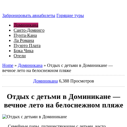
Забронировать авиабилеты
Горящие туры
Доминикана
Санто-Доминго
Пунта-Кана
Ла Романа
Пуэрто Плата
Бока Чика
Отели
Home
»
Доминикана
»
Отдых с детьми в Доминикане —
вечное лето на белоснежном пляже
Доминикана
6,388 Просмотров
Отдых с детьми в Доминикане —
вечное лето на белоснежном пляже
С
емейные пары, путешествующие с детьми, часто